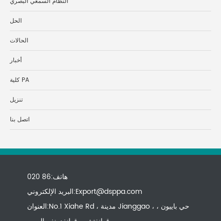
النظام السمعي البصري
الحل
الحالات
أخبار
كلية PA
تنزيل
اتصل بنا
هاتف:86 020
Export@dsppa.com
البريد الإلكتروني:
العنوان:No.1 Xiahe Rd ، مدينة Jianggao ، حي باييون ،