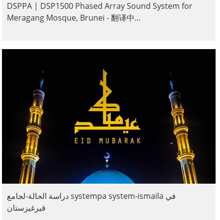
DSPPA | DSP1500 Phased Array Sound System for
Meragang Mosque, Brunei - 翻译中...
دراسة الحالة-لجامع systempa system-ismaila في
قيرغيزستان