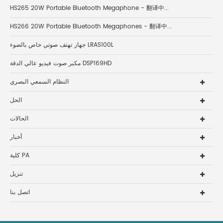
HS265 20W Portable Bluetooth Megaphone - 翻译中...
HS266 20W Portable Bluetooth Megaphones - 翻译中...
جهاز تهتف صوتي خاص بالضوء LRAS100L
مكبر صوت فيديو عالي الدقة DSP169HD
النظام السمعي البصري
الحل
الحالات
أخبار
كلية PA
تنزيل
اتصل بنا