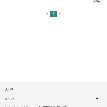
view
«
1
»
المنزل
من نحن