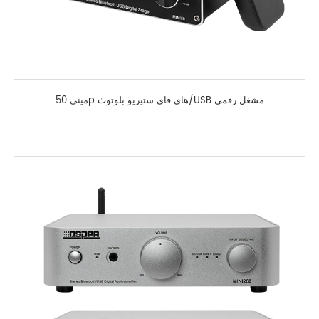
ميني 50p هاي فاي ستيريو بلوتوث/USB مشغل رقمي