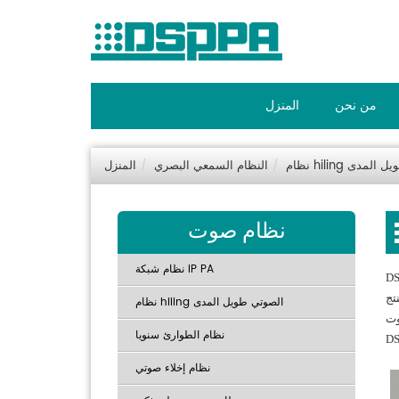
من نحن
المنزل
وتي طويل المدى
النظام السمعي البصري
المنزل
نظام صوت
نظام شبكة IP PA
D
 ، حتى مع ضوضاء محيطية كبيرة.
نظام hiling الصوتي طويل المدى
وت
نظام الطوارئ سنويا
نظام إخلاء صوتي