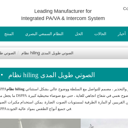
Co
Leading Manufacturer for
Integrated PA/VA & Intercom System
أخبار
الحالات
الحل
النظام السمعي البصري
المنتج
نظام hiling الصوتي طويل المدى
نظام hiling الص
نظام hiling الصوتي طويل المدى
SPPA
ما يجعل منتج DSPPA فريدًا هو قدرته على نقل الرسائل مع وضوح صوت استثنائي ووضوح نغمي في شعاع اتجاهي للغاية
 القريبين أو المارة الطرفية لمستويات الصوت الضارة. يمكن استخدام مكبرات الص
DSPPA في جميع أنواع الطقس بمواد عالية الجودة.