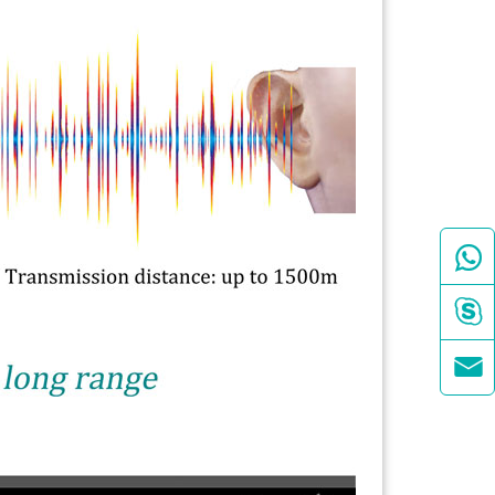


