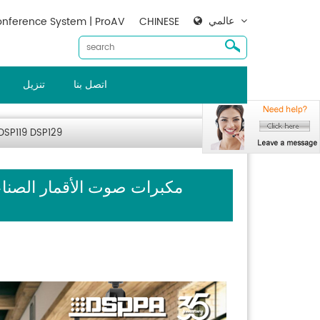
عالمي
nference System | ProAV
CHINESE
اتصل بنا
تنزيل
مكبرات صوت الأقمار الصناعية 10 واط/20 واط مصغرة مثبتة 