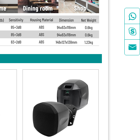


