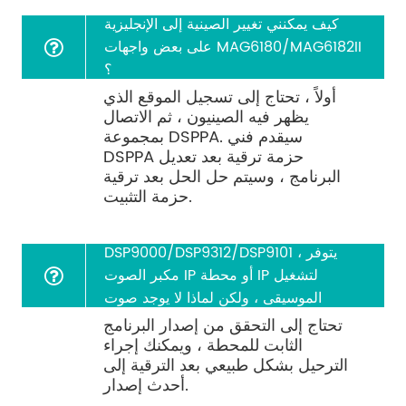
كيف يمكنني تغيير الصينية إلى الإنجليزية
على بعض واجهات MAG6180/MAG6182II
؟
أولاً ، تحتاج إلى تسجيل الموقع الذي
يظهر فيه الصينيون ، ثم الاتصال
بمجموعة DSPPA. سيقدم فني
DSPPA حزمة ترقية بعد تعديل
البرنامج ، وسيتم حل الحل بعد ترقية
حزمة التثبيت.
أثناء استخدام
DSP9000/DSP9312/DSP9101 ، يتوفر
مكبر الصوت IP أو محطة IP لتشغيل
الموسيقى ، ولكن لماذا لا يوجد صوت
للترحيل (يعمل الرنين بشكل جيد) ؟
تحتاج إلى التحقق من إصدار البرنامج
الثابت للمحطة ، ويمكنك إجراء
الترحيل بشكل طبيعي بعد الترقية إلى
أحدث إصدار.