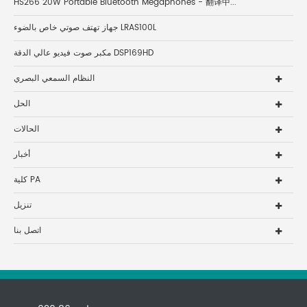
HS266 20W Portable Bluetooth Megaphones - 翻译中...
جهاز تهتف صوتي خاص بالضوء LRAS100L
مكبر صوت فيديو عالي الدقة DSP169HD
النظام السمعي البصري
الحل
الحالات
أخبار
كلية PA
تنزيل
اتصل بنا