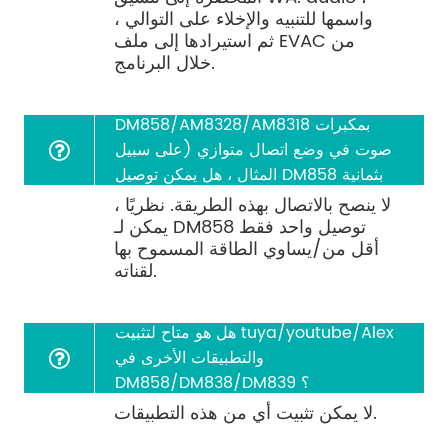
واسمها للتنبيه والإخلاء على التوالي ،
ثم استيرادها إلى ملف EVAC من
خلال البرنامج.
هل يمكن توصيل كل قناة من
DM858/AM8328/AM8318 بمكبرات
صوت في وضع اتصال متوازي (على سبيل
المثال ، هل يمكن توصيل DM858 بثمانية
مكبرات صوت 10 واط/6 واط ؟
لا ينصح بالاتصال بهذه الطريقة. نظريًا ،
يمكن لـ DM858 توصيل واحد فقط
أقل من/يساوي الطاقة المسموح بها
لقناته.
هل هو متاح لتثبيت tuya/youtube/Alex
والتطبيقات الأخرى في
DM858/DM838/DM839 ؟
لا يمكن تثبيت أي من هذه التطبيقات.