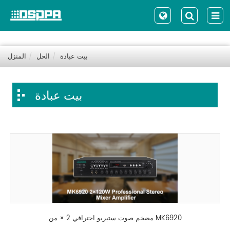
بيت عبادة
الحل
المنزل
بيت عبادة
مضخم صوت ستيريو احترافي 2 × من MK6920