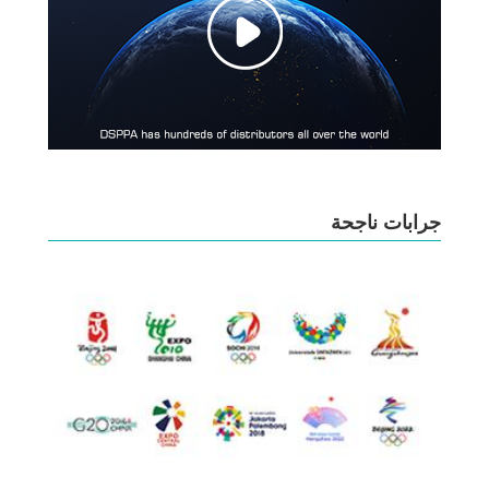
جرابات ناجحة