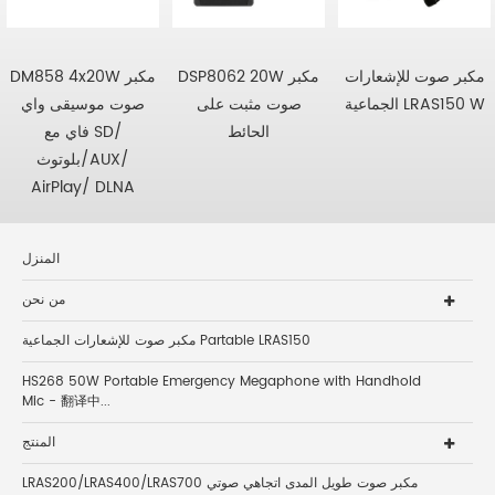
مكبر صوت للإشعارات
DSP8062 20W مكبر
DM858 4x20W مكبر
الجماعية LRAS150 W
صوت مثبت على
صوت موسيقى واي
الحائط
فاي مع SD/
بلوتوث/AUX/
AirPlay/ DLNA
المنزل
من نحن
مكبر صوت للإشعارات الجماعية Partable LRAS150
HS268 50W Portable Emergency Megaphone with Handhold
Mic - 翻译中...
المنتج
LRAS200/LRAS400/LRAS700 مكبر صوت طويل المدى اتجاهي صوتي