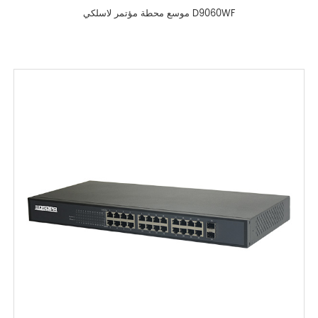
موسع محطة مؤتمر لاسلكي D9060WF