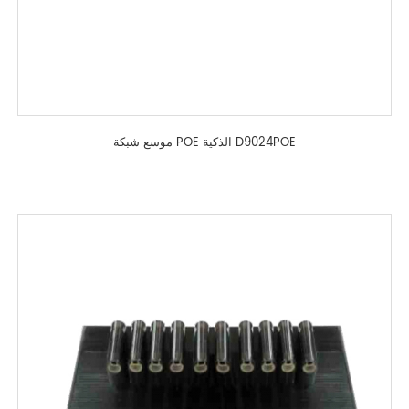
موسع شبكة POE الذكية D9024POE