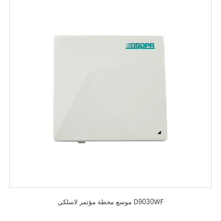
موسع محطة مؤتمر لاسلكي D9030WF