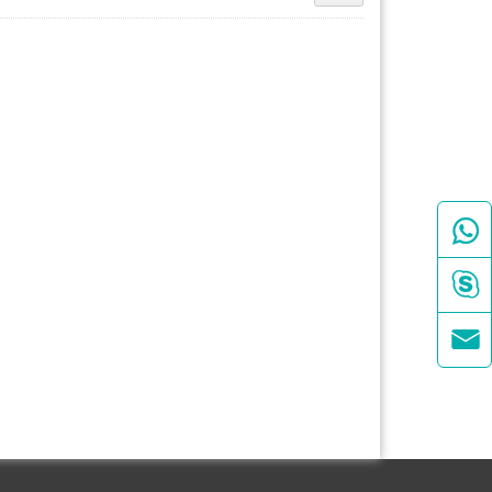


