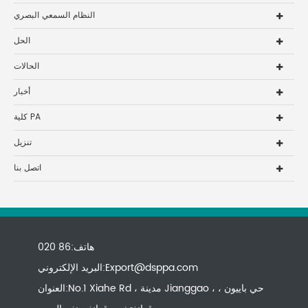
النظام السمعي البصري
الحل
الحالات
أخبار
كلية PA
تنزيل
اتصل بنا
هاتف:86 020
Export@dsppa.com
البريد الإلكتروني:
العنوان:No.1 Xiahe Rd ، مدينة Jianggao ، حي باييون ،