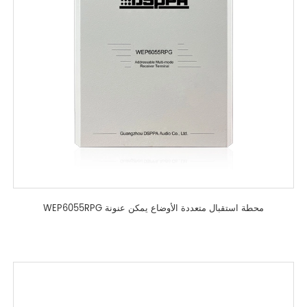
WEP6055RPG محطة استقبال متعددة الأوضاع يمكن عنونة