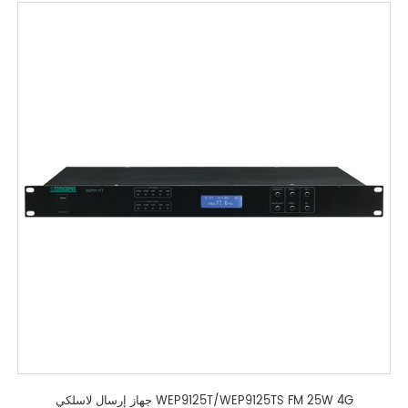
جهاز إرسال لاسلكي WEP9125T/WEP9125TS FM 25W 4G