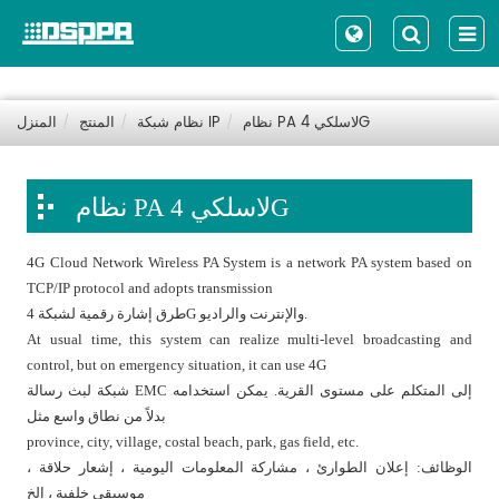
نظام PA لاسلكي 4G
نظام شبكة IP
المنتج
المنزل
نظام PA لاسلكي 4G
4G Cloud Network Wireless PA System is a network PA system based on
TCP/IP protocol and adopts transmission
طرق إشارة رقمية لشبكة 4G والإنترنت والراديو.
At usual time, this system can realize multi-level broadcasting and
control, but on emergency situation, it can use 4G
شبكة لبث رسالة EMC إلى المتكلم على مستوى القرية. يمكن استخدامه
بدلاً من نطاق واسع مثل
province, city, village, costal beach, park, gas field, etc.
الوظائف: إعلان الطوارئ ، مشاركة المعلومات اليومية ، إشعار حلاقة ،
موسيقى خلفية ، إلخ