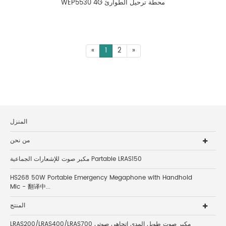
WEP5530 4G محطة ترحيل الطوارئ
«
1
2
»
المنزل
من نحن
مكبر صوت للإشعارات الجماعية Partable LRAS150
HS268 50W Portable Emergency Megaphone with Handhold
Mic - 翻译中...
المنتج
LRAS200/LRAS400/LRAS700 مكبر صوت طويل المدى اتجاهي صوتي