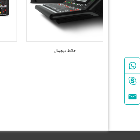
خلاط ديجيتال


