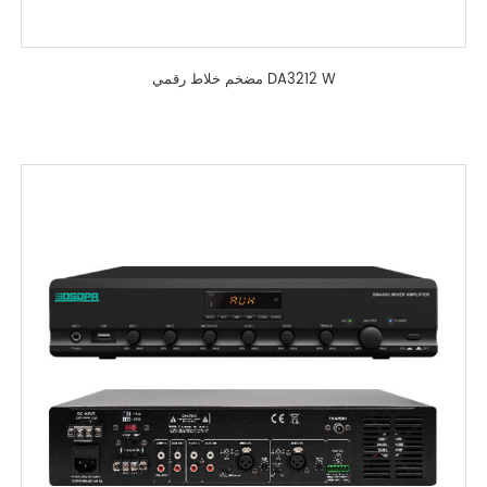
مضخم خلاط رقمي DA3212 W