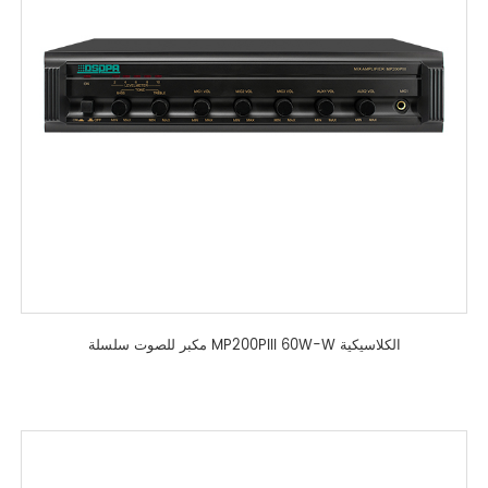
مكبر للصوت سلسلة MP200PIII 60W-W الكلاسيكية