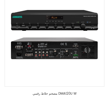
مضخم خلاط رقمي DMA120U W