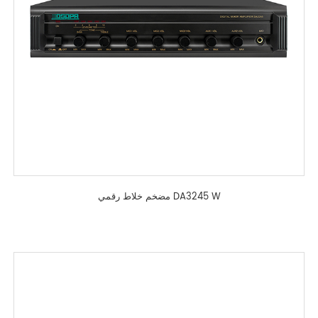
مضخم خلاط رقمي DA3245 W