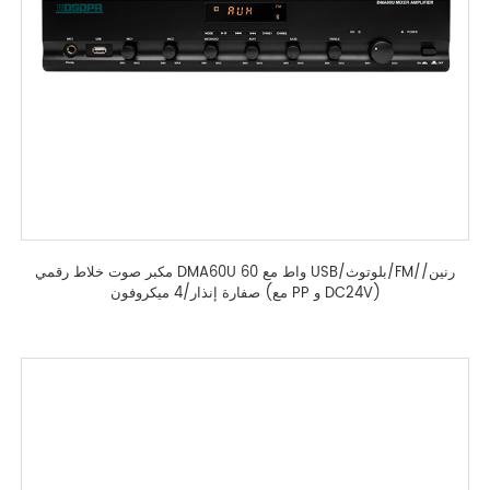
مكبر صوت خلاط رقمي DMA60U 60 واط مع USB/بلوتوث/FM/رنين/
صفارة إنذار/4 ميكروفون (مع PP و DC24V)