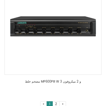
مضخم خلط MP600PIII W 3 و 2 ميكروفون
«
1
2
»