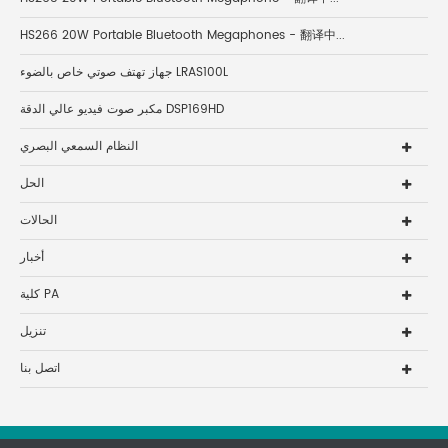
HS266 20W Portable Bluetooth Megaphones - 翻译中...
جهاز تهتف صوتي خاص بالضوء LRAS100L
مكبر صوت فيديو عالي الدقة DSP169HD
النظام السمعي البصري
الحل
الحالات
أخبار
كلية PA
تنزيل
اتصل بنا