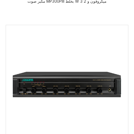
مكبر صوت MP300PIII بخلط W 3 ميكروفون و 2